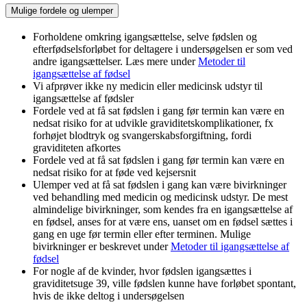
Mulige fordele og ulemper
Forholdene omkring igangsættelse, selve fødslen og
efterfødselsforløbet for deltagere i undersøgelsen er som ved
andre igangsættelser. Læs mere under
Metoder til
igangsættelse af fødsel
Vi afprøver ikke ny medicin eller medicinsk udstyr til
igangsættelse af fødsler
Fordele ved at få sat fødslen i gang før termin kan være en
nedsat risiko for at udvikle graviditetskomplikationer, fx
forhøjet blodtryk og svangerskabsforgiftning, fordi
graviditeten afkortes
Fordele ved at få sat fødslen i gang før termin kan være en
nedsat risiko for at føde ved kejsersnit
Ulemper ved at få sat fødslen i gang kan være bivirkninger
ved behandling med medicin og medicinsk udstyr. De mest
almindelige bivirkninger, som kendes fra en igangsættelse af
en fødsel, anses for at være ens, uanset om en fødsel sættes i
gang en uge før termin eller efter terminen. Mulige
bivirkninger er beskrevet under
Metoder til igangsættelse af
fødsel
For nogle af de kvinder, hvor fødslen igangsættes i
graviditetsuge 39, ville fødslen kunne have forløbet spontant,
hvis de ikke deltog i undersøgelsen