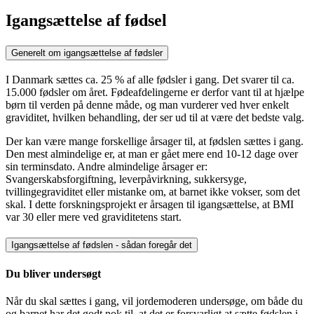
Igangsættelse af fødsel
Generelt om igangsættelse af fødsler
I Danmark sættes ca. 25 % af alle fødsler i gang. Det svarer til ca.
15.000 fødsler om året. Fødeafdelingerne er derfor vant til at hjælpe
børn til verden på denne måde, og man vurderer ved hver enkelt
graviditet, hvilken behandling, der ser ud til at være det bedste valg.
Der kan være mange forskellige årsager til, at fødslen sættes i gang.
Den mest almindelige er, at man er gået mere end 10-12 dage over
sin terminsdato. Andre almindelige årsager er:
Svangerskabsforgiftning, leverpåvirkning, sukkersyge,
tvillingegraviditet eller mistanke om, at barnet ikke vokser, som det
skal. I dette forskningsprojekt er årsagen til igangsættelse, at BMI
var 30 eller mere ved graviditetens start.
Igangsættelse af fødslen - sådan foregår det
Du bliver undersøgt
Når du skal sættes i gang, vil jordemoderen undersøge, om både du
og barnet har det godt nok til, at det er forsvarligt at sætte fødslen i