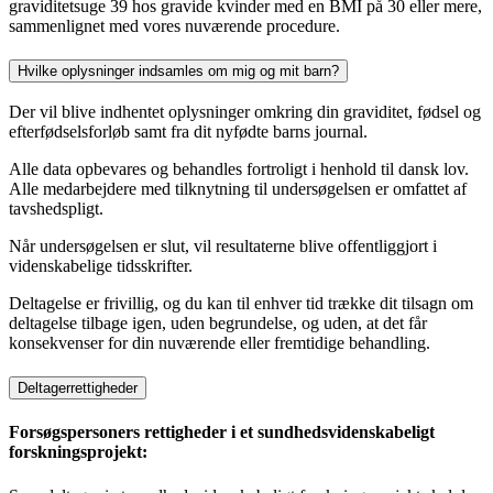
graviditetsuge 39 hos gravide kvinder med en BMI på 30 eller mere,
sammenlignet med vores nuværende procedure.
Hvilke oplysninger indsamles om mig og mit barn?
Der vil blive indhentet oplysninger omkring din graviditet, fødsel og
efterfødselsforløb samt fra dit nyfødte barns journal.
Alle data opbevares og behandles fortroligt i henhold til dansk lov.
Alle medarbejdere med tilknytning til undersøgelsen er omfattet af
tavshedspligt.
Når undersøgelsen er slut, vil resultaterne blive offentliggjort i
videnskabelige tidsskrifter.
Deltagelse er frivillig, og du kan til enhver tid trække dit tilsagn om
deltagelse tilbage igen, uden begrundelse, og uden, at det får
konsekvenser for din nuværende eller fremtidige behandling.
Deltagerrettigheder
Forsøgspersoners rettigheder i et sundhedsvidenskabeligt
forskningsprojekt: