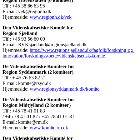
Region Hovedstaden (6 komiteer)
Tlf.: +45 38 66 63 95
E-mail: vek@regionh.dk
Hjemmeside:
www.regionh.dk/vek
Den Videnskabsetiske Komité for
Region Sjælland
Tlf.: +45 93 56 60 00
E-mail: RVKsjaelland@regionsjaelland.dk
Hjemmeside:
https://www.regionsjaelland.dk/fagfolk/forskning-og-
innovation/forskningsstoette/videnskabsetisk-komite
De Videnskabsetiske Komiteer for
Region Syddanmark (2 komiteer)
Tlf.: + 45 76 63 82 21
E-mail: komite@rsyd.dk
Hjemmeside:
www.regionsyddanmark.dk/komite
De Videnskabsetiske Komiteer for
Region Midtjylland (2 komiteer)
Tlf.: +45 78 41 01 83
/ +45 78 41 01 82 / +45 78 41 01 81
E-mail: komite@rm.dk
Hjemmeside:
www.komite.rm.dk
Den Videnskabsetiske Komité for