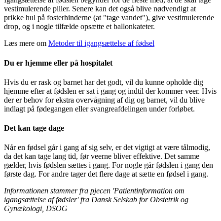
vestimulerende piller. Senere kan det også blive nødvendigt at
prikke hul på fosterhinderne (at "tage vandet"), give vestimulerende
drop, og i nogle tilfælde opsætte et ballonkateter.
Læs mere om
Metoder til igangsættelse af fødsel
Du er hjemme eller på hospitalet
Hvis du er rask og barnet har det godt, vil du kunne opholde dig
hjemme efter at fødslen er sat i gang og indtil der kommer veer. Hvis
der er behov for ekstra overvågning af dig og barnet, vil du blive
indlagt på fødegangen eller svangreafdelingen under forløbet.
Det kan tage dage
Når en fødsel går i gang af sig selv, er det vigtigt at være tålmodig,
da det kan tage lang tid, før veerne bliver effektive. Det samme
gælder, hvis fødslen sættes i gang. For nogle går fødslen i gang den
første dag. For andre tager det flere dage at sætte en fødsel i gang.
Informationen stammer fra pjecen 'Patientinformation om
igangsættelse af fødsler' fra Dansk Selskab for Obstetrik og
Gynækologi, DSOG