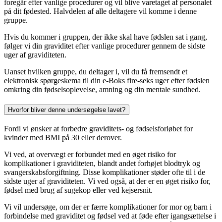
foregår efter vanlige procedurer og vil blive varetaget af personalet
på dit fødested. Halvdelen af alle deltagere vil komme i denne
gruppe.
Hvis du kommer i gruppen, der ikke skal have fødslen sat i gang,
følger vi din graviditet efter vanlige procedurer gennem de sidste
uger af graviditeten.
Uanset hvilken gruppe, du deltager i, vil du få fremsendt et
elektronisk spørgeskema til din e-Boks fire-seks uger efter fødslen
omkring din fødselsoplevelse, amning og din mentale sundhed.
Hvorfor bliver denne undersøgelse lavet?
Fordi vi ønsker at forbedre graviditets- og fødselsforløbet for
kvinder med BMI på 30 eller derover.
Vi ved, at overvægt er forbundet med en øget risiko for
komplikationer i graviditeten, blandt andet forhøjet blodtryk og
svangerskabsforgiftning. Disse komplikationer støder ofte til i de
sidste uger af graviditeten. Vi ved også, at der er en øget risiko for,
fødsel med brug af sugekop eller ved kejsersnit.
Vi vil undersøge, om der er færre komplikationer for mor og barn i
forbindelse med graviditet og fødsel ved at føde efter igangsættelse i