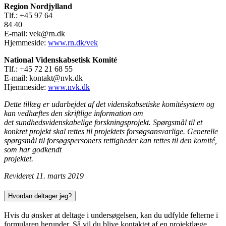
Region Nordjylland
Tlf.: +45 97 64
84 40
E-mail: vek@rn.dk
Hjemmeside:
www.rn.dk/vek
National Videnskabsetisk Komité
Tlf.: +45 72 21 68 55
E-mail: kontakt@nvk.dk
Hjemmeside:
www.nvk.dk
Dette tillæg er udarbejdet af det videnskabsetiske komitésystem og
kan vedhæftes den skriftlige information om
det
sundhedsvidenskabelige forskningsprojekt. Spørgsmål til et
konkret projekt skal rettes til projektets forsøgsansvarlige. Generelle
spørgsmål til forsøgspersoners rettigheder kan rettes til den komité,
som har godkendt
projektet.
Revideret 11. marts 2019
Hvordan deltager jeg?
Hvis du ønsker at deltage i undersøgelsen, kan du udfylde felterne i
formularen herunder. Så vil du blive kontaktet af en projektlæge