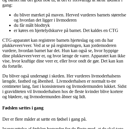
gang:
du bliver mærket på maven. Herved vurderes barnets størrelse
og hvordan det ligger i livmoderen
du får målt blodtryk
er køres en hjertelydskurve på barnet. Det kaldes en CTG
CTG-apparatet kan registrere barnets hjerteslag og om du har
plukkeveer/veer. Ved at se på registreringen, kan jordemoderen
vurdere, hvordan barnet har det. Hun kan også se, hvor hyppige
dine plukkeveer/veer er, og hvor længe de varer. Apparatet kan ikke
vise, hvor kraftige dine veer er, eller hvor ondt de gør. Det kan kun
du fortælle.
Du bliver også undersøgt i skeden. Her vurderes livmoderhalsens
længde, fasthed og åbenhed. Livmoderhalsen er normalt to-tre
centimeter lang, fast i konsistensen og livmodermunden lukket. Sidst
i graviditeten vil livmoderhalsen hos de fleste kvinder blive kortere
og blødere, og livmodermunden åbner sig lidt.
Fødslen sættes i gang
Der er flere måder at sætte en fødsel i gang på.
Igangsættelse af fødslen begynder for de fleste med, at de skal tage