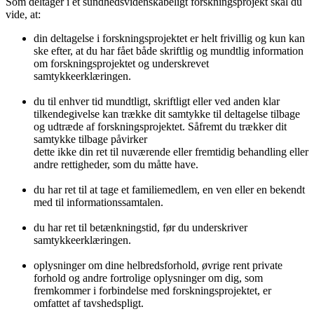
Som deltager i et sundhedsvidenskabeligt forskningsprojekt skal du
vide, at:
din deltagelse i forskningsprojektet er helt frivillig og kun kan
ske efter, at du har fået både skriftlig og mundtlig information
om forskningsprojektet og underskrevet
samtykkeerklæringen.
du til enhver tid mundtligt, skriftligt eller ved anden klar
tilkendegivelse kan trække dit samtykke til deltagelse tilbage
og udtræde af forskningsprojektet. Såfremt du trækker dit
samtykke tilbage påvirker
dette ikke din ret til nuværende eller fremtidig behandling eller
andre rettigheder, som du måtte have.
du har ret til at tage et familiemedlem, en ven eller en bekendt
med til informationssamtalen.
du har ret til betænkningstid, før du underskriver
samtykkeerklæringen.
oplysninger om dine helbredsforhold, øvrige rent private
forhold og andre fortrolige oplysninger om dig, som
fremkommer i forbindelse med forskningsprojektet, er
omfattet af tavshedspligt.