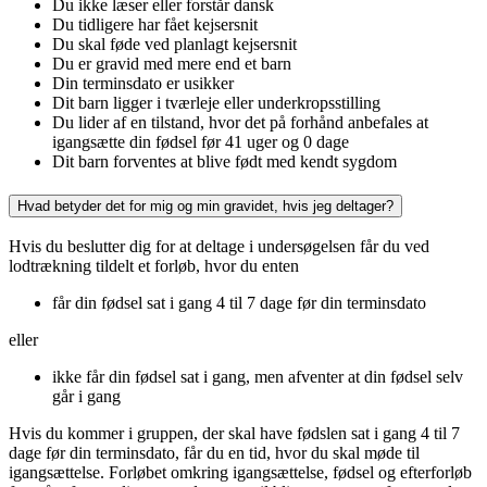
Du ikke læser eller forstår dansk
Du tidligere har fået kejsersnit
Du skal føde ved planlagt kejsersnit
Du er gravid med mere end et barn
Din terminsdato er usikker
Dit barn ligger i tværleje eller underkropsstilling
Du lider af en tilstand, hvor det på forhånd anbefales at
igangsætte din fødsel før 41 uger og 0 dage
Dit barn forventes at blive født med kendt sygdom
Hvad betyder det for mig og min gravidet, hvis jeg deltager?
Hvis du beslutter dig for at deltage i undersøgelsen får du ved
lodtrækning tildelt et forløb, hvor du enten
får din fødsel sat i gang 4 til 7 dage før din terminsdato
eller
ikke får din fødsel sat i gang, men afventer at din fødsel selv
går i gang
Hvis du kommer i gruppen, der skal have fødslen sat i gang 4 til 7
dage før din terminsdato, får du en tid, hvor du skal møde til
igangsættelse. Forløbet omkring igangsættelse, fødsel og efterforløb